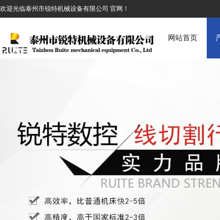
欢迎光临泰州市锐特机械设备有限公司 官网！
网站首页