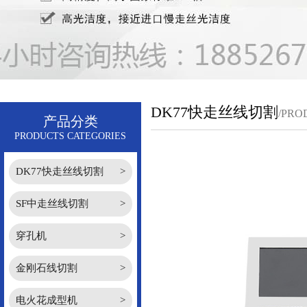
DK77快走丝线切割
/PRO
产品分类
PRODUCTS CATEGORIES
DK77快走丝线切割
>
SF中走丝线切割
>
穿孔机
>
金刚石线切割
>
电火花成型机
>