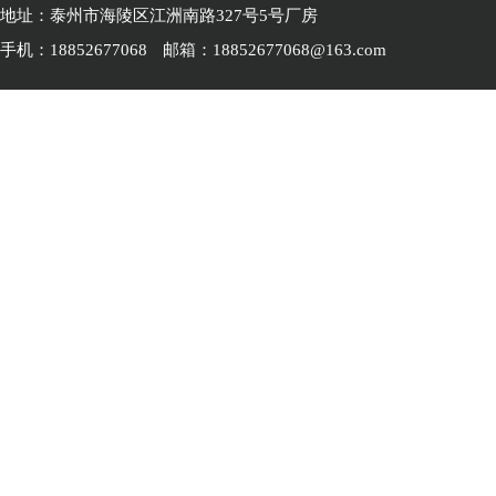
地址：泰州市海陵区江洲南路327号5号厂房
手机：18852677068
邮箱：18852677068@163.com