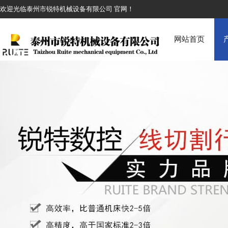
欢迎光临泰州市锐特机械设备有限公司 官网！
网站首页