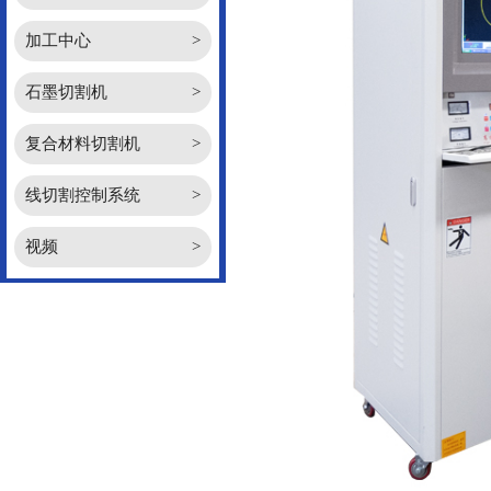
加工中心
>
石墨切割机
>
复合材料切割机
>
线切割控制系统
>
视频
>