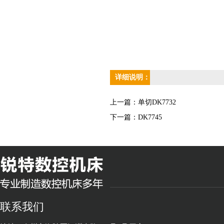
详细说明：
上一篇：
单切DK7732
下一篇：
DK7745
联系我们